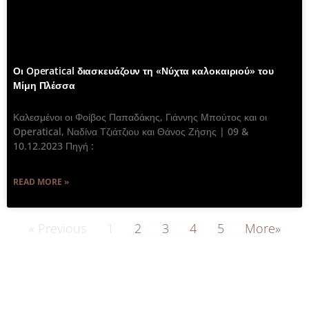
Οι Operatical διασκευάζουν τη «Νύχτα καλοκαιριού» του
Μίμη Πλέσσα
Καλεσμένοι οι Φοίβος Παπαδάκης, Γιάννης Μπούτος και οι
Operatical, Ναδίνα Τζιάτζιου και Θάνος Ζήσης | 09 &
10.12.2023 Πηγή :
READ MORE »
« Previous
1
2
3
4
5
More»