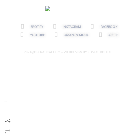
SPOTIFY
INSTAGRAM
FACEBOOK
YOUTUBE
AMAZON MUSIC
APPLE
2021@OPERATICAL.COM – WEBDESIGN BY KOSTAS KOLLIAS
{{playListTitle}}
{{classes.artistPrefix + ' ' + list.tracks[currentTrack].album_artist}}