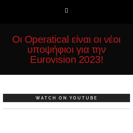
Οι Operatical είναι οι νέοι
υποψήφιοι για την
Eurovision 2023!
WATCH ON YOUTUBE