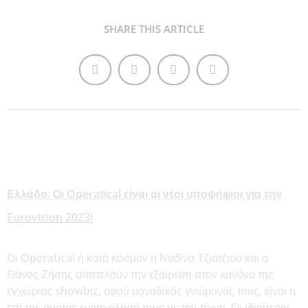
SHARE THIS ARTICLE
Ελλάδα: Οι Operatical είναι οι νέοι υποψήφιοι για την
Eurovision 2023!
Οι Operatical ή κατά κόσμον η Ναδίνα Τζιάτζιου και ο
Θάνος Ζήσης αποτελούν την εξαίρεση στον κανόνα της
εγχώριας showbiz, αφού μοναδικός γνώμονάς τους, είναι η
επί της ουσίας ενασχόλησή τους με την τέχνη. Οι ιδιαίτεροι