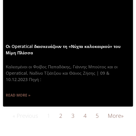
Οι Operatical διασκευάζουν τη «Νύχτα καλοκαιριού» του
Μίμη Πλέσσα
Καλεσμένοι οι Φοίβος Παπαδάκης, Γιάννης Μπούτος και οι
Operatical, Ναδίνα Τζιάτζιου και Θάνος Ζήσης | 09 &
10.12.2023 Πηγή :
READ MORE »
« Previous
1
2
3
4
5
More»