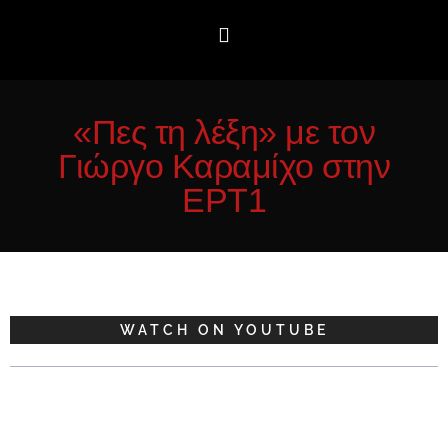
«Πες τη λέξη» με τον
Γιώργο Καραμίχο στην
ΕΡΤ1
WATCH ON YOUTUBE