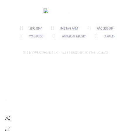
SPOTIFY
INSTAGRAM
FACEBOOK
YOUTUBE
AMAZON MUSIC
APPLE
2021@OPERATICAL.COM – WEBDESIGN BY KOSTAS KOLLIAS
{{playListTitle}}
{{classes.artistPrefix + ' ' + list.tracks[currentTrack].album_artist}}