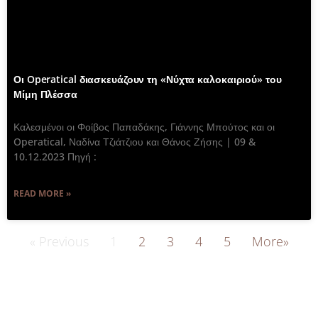
Οι Operatical διασκευάζουν τη «Νύχτα καλοκαιριού» του
Μίμη Πλέσσα
Καλεσμένοι οι Φοίβος Παπαδάκης, Γιάννης Μπούτος και οι
Operatical, Ναδίνα Τζιάτζιου και Θάνος Ζήσης | 09 &
10.12.2023 Πηγή :
READ MORE »
« Previous
1
2
3
4
5
More»