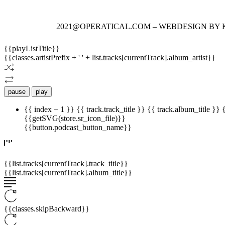
2021@OPERATICAL.COM – WEBDESIGN BY 
{{playListTitle}}
{{classes.artistPrefix + ' ' + list.tracks[currentTrack].album_artist}}
pause
play
{{ index + 1 }}
{{ track.track_title }}
{{ track.album_title }}
{{getSVG(store.sr_icon_file)}}
{{button.podcast_button_name}}
{{list.tracks[currentTrack].track_title}}
{{list.tracks[currentTrack].album_title}}
{{classes.skipBackward}}