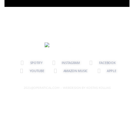
SPOTIFY
INSTAGRAM
FACEBOOK
YOUTUBE
AMAZON MUSIC
APPLE
2021@OPERATICAL.COM – WEBDESIGN BY KOSTAS KOLLIAS