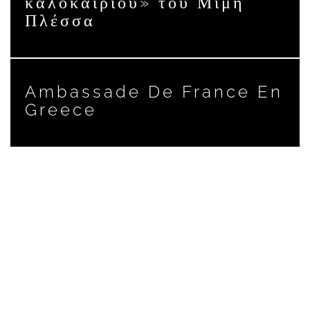
καλοκαιριού» του Μίμη
Πλέσσα
Ambassade De France En
Greece