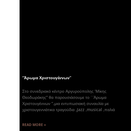
“Άρωμα Χριστουγέννων”
Στο συνεδριακό κέντρο Αργυρούπολης ‘Μίκης
Θεοδωράκης” θα παρουσιάσουμε το ΄΄Άρωμα
Χριστουγέννων ‘’,μια εντυπωσιακή συναυλία με
χριστουγεννιάτικα τραγούδια ,Jazz ,musical ,παλιά
READ MORE »