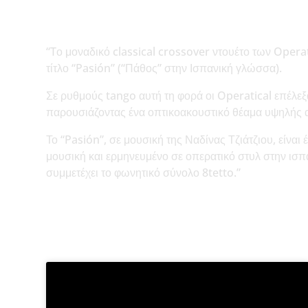
“Tο μοναδικό classical crossover ντουέτο των Operat
τίτλο “Pasión” (“Πάθος” στην Ισπανική γλώσσα).
Σε ρυθμούς tango αυτή τη φορά οι Operatical επέλεξ
παρουσιάζοντας ένα οπτικοακουστικό θέαμα υψηλής α
Το “Pasión”, σε μουσική της Ναδίνας Τζιάτζιου, είνα
μουσική και ερμηνευμένο σε οπερατικό στυλ στην ισ
συμμετέχει το φωνητικό σύνολο 8tetto.”
MORE NEWS